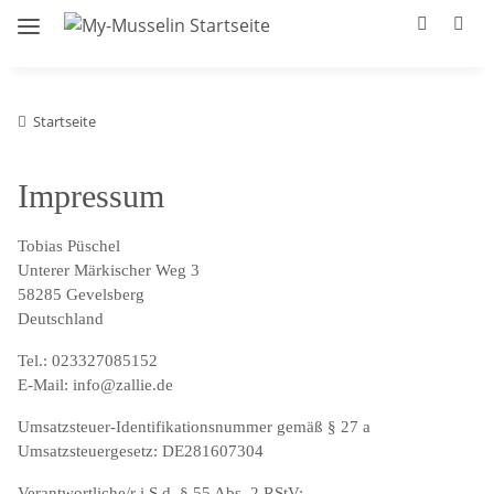
Startseite
Impressum
Tobias Püschel
Unterer Märkischer Weg 3
58285 Gevelsberg
Deutschland
Tel.: 023327085152
E-Mail: info@zallie.de
Umsatzsteuer-Identifikationsnummer gemäß § 27 a
Umsatzsteuergesetz: DE281607304
Verantwortliche/r i.S.d. § 55 Abs. 2 RStV: